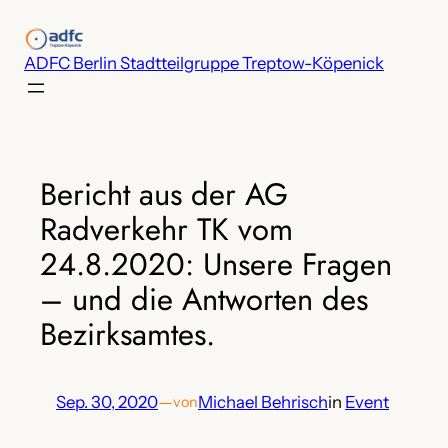
Zum
Inhalt
ADFC Berlin Stadtteilgruppe Treptow-Köpenick
springen
Bericht aus der AG
Radverkehr TK vom
24.8.2020: Unsere Fragen
– und die Antworten des
Bezirksamtes.
Sep. 30, 2020
—
Michael Behrisch
in
Event
von