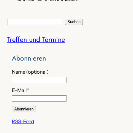
S
Suchen
u
Treffen und Termine
c
h
e
Abonnieren
n
Name (optional)
E-Mail*
RSS-Feed