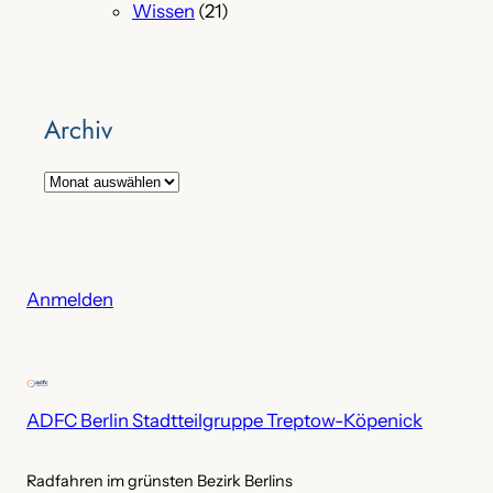
Wissen
(21)
Archiv
A
r
c
h
i
Anmelden
v
ADFC Berlin Stadtteilgruppe Treptow-Köpenick
Radfahren im grünsten Bezirk Berlins