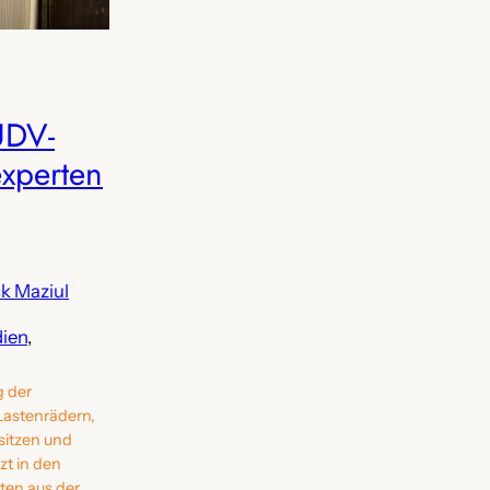
UDV-
experten
ck Maziul
ien
, 
g der
 Lastenrädern,
sitzen und
zt in den
ten aus der