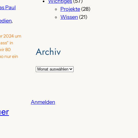
Wichtiges
(57)
as Paul
Projekte
(28)
Wissen
(21)
dien
, 
er 2024 um
ass“ in
Archiv
wir 80
o nur ein
A
r
c
h
i
Anmelden
er
v