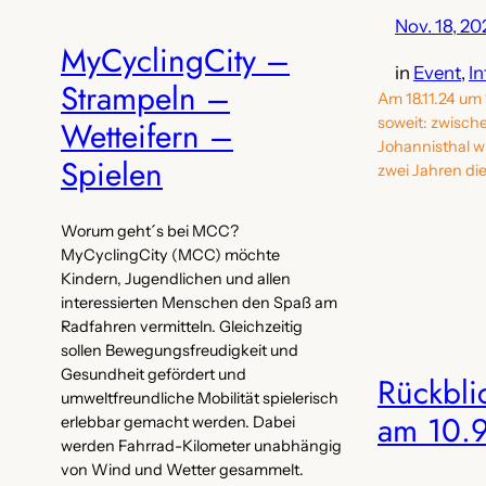
Nov. 18, 20
MyCyclingCity –
in
Event
, 
In
Strampeln –
Am 18.11.24 um
Wetteifern –
soweit: zwisch
Johannisthal w
Spielen
zwei Jahren di
Worum geht´s bei MCC?
MyCyclingCity (MCC) möchte
Kindern, Jugendlichen und allen
interessierten Menschen den Spaß am
Radfahren vermitteln. Gleichzeitig
sollen Bewegungsfreudigkeit und
Gesundheit gefördert und
Rückblic
umweltfreundliche Mobilität spielerisch
am 10.
erlebbar gemacht werden. Dabei
werden Fahrrad-Kilometer unabhängig
von Wind und Wetter gesammelt.