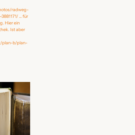
photos/radweg-
3881171/ … für
. Hier ein
hek. Ist aber
t/plan-b/plan-