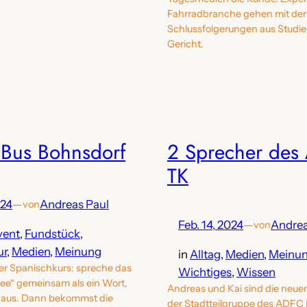
Fahrradbranche gehen mit de
Schlussfolgerungen aus Studie k
Gericht.
iBus Bohnsdorf
2 Sprecher des
TK
024
—
Andreas Paul
von
Feb. 14, 2024
—
Andrea
von
vent
, 
Fundstück
, 
ur
, 
Medien
, 
Meinung
in
Alltag
, 
Medien
, 
Meinu
ner Spanischkurs: spreche das
Wichtiges
, 
Wissen
see“ gemeinsam als ein Wort,
Andreas und Kai sind die neue
h aus. Dann bekommst die
der Stadtteilgruppe des ADFC 