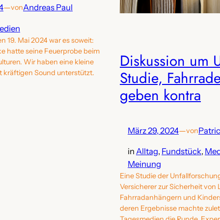
4
—
Andreas Paul
von
edien
 19. Mai 2024 war es soweit:
e hatte seine Feuerprobe beim
Diskussion um 
lturen. Wir haben eine kleine
Studie, Fahrrad
 kräftigen Sound unterstützt.
geben kontra
März 29, 2024
—
Patri
von
in
Alltag
, 
Fundstück
, 
Med
Meinung
Eine Studie der Unfallforschun
Versicherer zur Sicherheit von
Fahrradanhängern und Kinder
deren Ergebnisse machte zulet
Tagesmedien die Runde. Exper