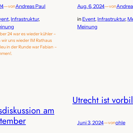
24
—
Andreas Paul
Aug. 6, 2024
—
Andrea
von
von
vent
, 
Infrastruktur
, 
in
Event
, 
Infrastruktur
, 
Me
inung
Meinung
er 24 war es wieder kühler –
n wir uns wieder IM Rathaus
Neu in der Runde war Fabian –
ommen!.
Utrecht ist vorb
diskussion am
ptember
Juni 3, 2024
—
ohle
von