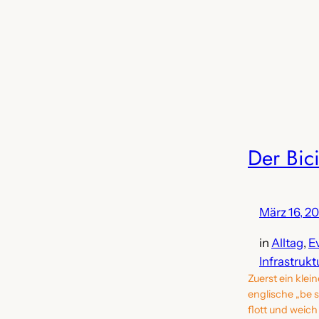
Der Bic
März 16, 2
in
Alltag
, 
E
Infrastrukt
Zuerst ein klei
englische „be 
flott und weic