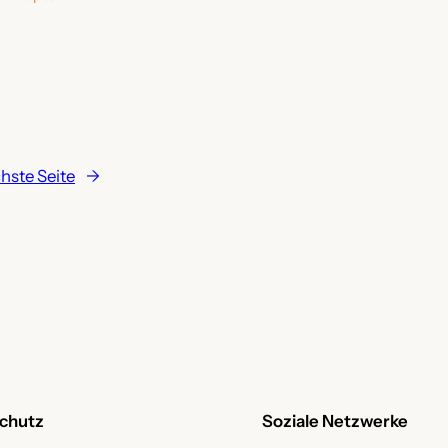
hste Seite
→
chutz
Soziale Netzwerke