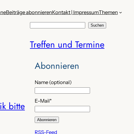
ine
Beiträge abonnieren
Kontakt | Impressum
Themen
S
Suchen
u
Treffen und Termine
c
h
e
Abonnieren
n
Name (optional)
E-Mail*
ik bitte
RSS-Feed