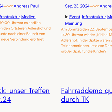
24
—
Andreas Paul
Sep. 23, 2024
—
Andre
von
von
frastruktur
, 
Medien
in
Event
, 
Infrastruktur
, 
Me
 10:00 Uhr war es endlich
Meinung
en den Ortsteilen Adlershof und
Am Sonntag den 22. Septemb
urde nach einer Bauzeit von
14:30 Uhr war wieder „Kidical M
e neue Verbindung eröffnet.
Adlershof. In der Spitze waren 
TeilnehmerInnen. Ist diese Dem
großer Spaß für die Kinder?
k: unser Treffen
Fahrraddemo qu
9.24
durch TK