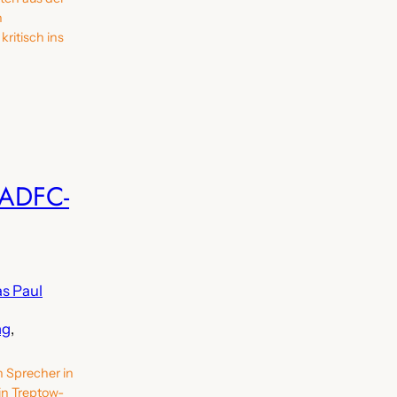
n
ritisch ins
 ADFC-
s Paul
ng
, 
n Sprecher in
in Treptow-