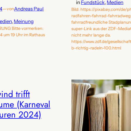
in
Fundstück
, 
Medien
24
—
Andreas Paul
von
Bild: https://pixabay.com/de/
radfahren-fahrrad-fahrradweg-
edien
, 
Meinung
fahrradfreundliche Stadplanung
NG Bitte vormerken:
super-Link aus der ZDF-Mediat
24 um 19 Uhr im Rathaus
nicht mehr lange da.
https://www.zdf.de/gesellschaf
b-richtig-radeln-100.html
nd trifft
ume (Karneval
turen 2024)