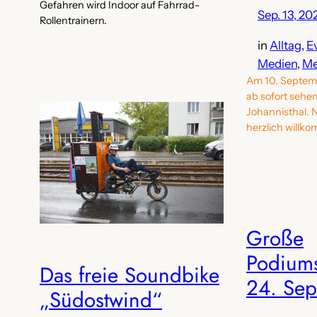
Gefahren wird Indoor auf Fahrrad-
Sep. 13, 20
Rollentrainern.
in
Alltag
, 
E
Medien
, 
Me
Am 10. Septemb
ab sofort sehe
Johannisthal. 
herzlich willk
Große
Podiums
Das freie Soundbike
24. Se
„Südostwind“