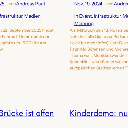
025
—
Andreas Paul
Nov. 19, 2024
—
Andre
von
von
frastruktur
, 
Medien
, 
in
Event
, 
Infrastruktur
, 
Me
Meinung
 22. September 2025 findet
Am Mittwoch den 13. November
he Fahrrad-Demo durch den
sich drei tolle Gäste zur Podiu
os geht’s um 16.00 Uhr am
(klick für mehr Infos): Lars Düs
w.
Ragnhild Sörensen und Michael
Thema war „Mobilitätswende i
Köpenick – was können wir vo
europäischen Städten lernen?“
Brücke ist offen
Kinderdemo: nu