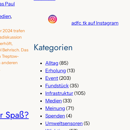
as Paul
dien
, 
adfc_tk auf Instagram
 2024 trafen
msdiskussion
Kategorien
terhöft,
 Behrisch. Das
n Treptow-
n anderen
Alltag
(85)
.
Erholung
(13)
Event
(203)
Fundstück
(35)
Infrastruktur
(105)
Medien
(33)
Meinung
(71)
r Spaß?
Spenden
(4)
Umweltsensoren
(5)