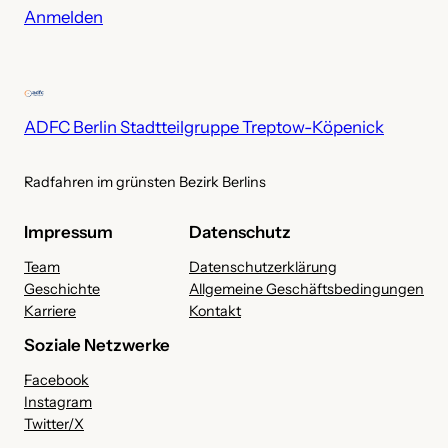
i
Anmelden
v
ADFC Berlin Stadtteilgruppe Treptow-Köpenick
Radfahren im grünsten Bezirk Berlins
Impressum
Datenschutz
Team
Datenschutzerklärung
Geschichte
Allgemeine Geschäftsbedingungen
Karriere
Kontakt
Soziale Netzwerke
Facebook
Instagram
Twitter/X