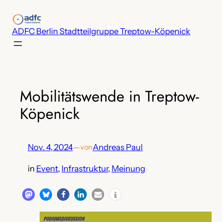
Zum
Inhalt
ADFC Berlin Stadtteilgruppe Treptow-Köpenick
springen
Mobilitätswende in Treptow-
Köpenick
Nov. 4, 2024
—
Andreas Paul
von
in
Event
, 
Infrastruktur
, 
Meinung