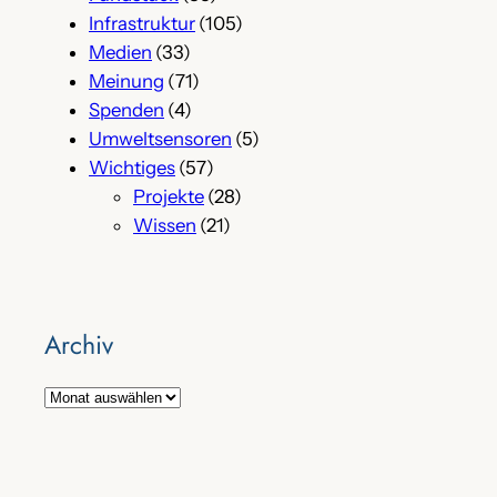
Infrastruktur
(105)
Medien
(33)
Meinung
(71)
Spenden
(4)
Umweltsensoren
(5)
Wichtiges
(57)
Projekte
(28)
Wissen
(21)
Archiv
A
r
c
h