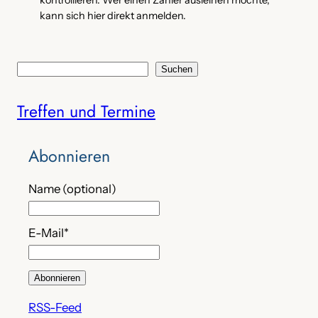
kann sich hier direkt anmelden.
S
Suchen
u
Treffen und Termine
c
h
e
Abonnieren
n
Name (optional)
E-Mail*
RSS-Feed