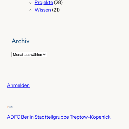
Projekte
(28)
Wissen
(21)
Archiv
A
r
c
h
i
Anmelden
v
ADFC Berlin Stadtteilgruppe Treptow-Köpenick