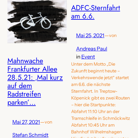
ADFC-Sternfahrt
am 6.6.
Mai 25, 2021
—
von
Andreas Paul
in
Event
Mahnwache
Unter dem Motto „Die
Frankfurter Allee
Zukunft beginnt heute –
28.5.21: ‚Mal kurz
Verkehrswende jetzt“ startet
auf dem
am 6.6. die nächste
Sternfahrt. In Treptow-
Radstreifen
Köpenick gibt es zwei Routen
parken’…
– hier die Startpunkte:
Abfahrt 11:10 Uhr an der
Tramschleife in Schmöckwitz
Mai 27, 2021
—
von
Abfahrt 10:45 Uhr am
Bahnhof Wilhelmshagen
Stefan Schmidt