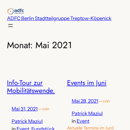
Zum
Inhalt
ADFC Berlin Stadtteilgruppe Treptow-Köpenick
springen
Monat:
Mai 2021
Info-Tour zur
Events im Juni
Mobilitätswende.
Mai 28, 2021
—
von
Mai 31, 2021
—
von
Patrick Maziul
in
Event
Patrick Maziul
Aktuelle Termine im Juni!
in
Event
, 
Fundstück