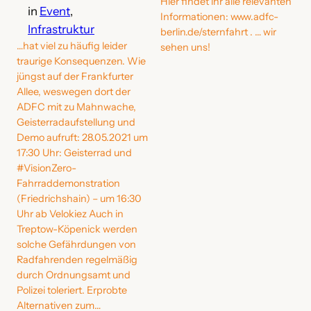
Hier findet ihr alle relevanten
in
Event
, 
Informationen: www.adfc-
Infrastruktur
berlin.de/sternfahrt . … wir
…hat viel zu häufig leider
sehen uns!
traurige Konsequenzen. Wie
jüngst auf der Frankfurter
Allee, weswegen dort der
ADFC mit zu Mahnwache,
Geisterradaufstellung und
Demo aufruft: 28.05.2021 um
17:30 Uhr: Geisterrad und
#VisionZero-
Fahrraddemonstration
(Friedrichshain) – um 16:30
Uhr ab Velokiez Auch in
Treptow-Köpenick werden
solche Gefährdungen von
Radfahrenden regelmäßig
durch Ordnungsamt und
Polizei toleriert. Erprobte
Alternativen zum…