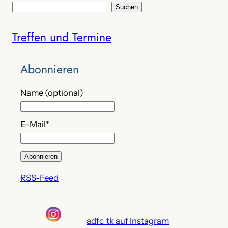
S
Suchen
u
Treffen und Termine
c
h
e
Abonnieren
n
Name (optional)
E-Mail*
RSS-Feed
adfc_tk auf Instagram