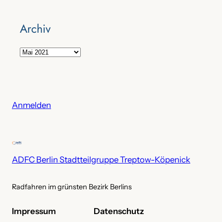
Archiv
A
r
c
h
i
Anmelden
v
ADFC Berlin Stadtteilgruppe Treptow-Köpenick
Radfahren im grünsten Bezirk Berlins
Impressum
Datenschutz