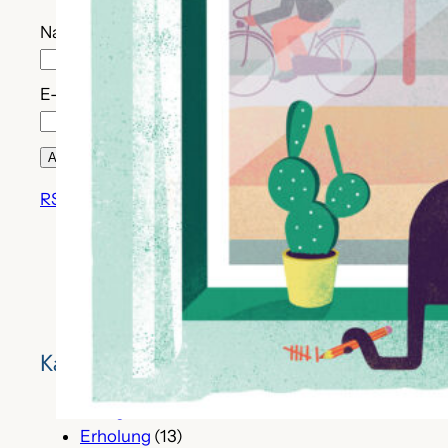
Name (optional)
E-Mail*
RSS-Feed
adfc_tk auf Instagram
Kategorien
Alltag
(85)
Erholung
(13)