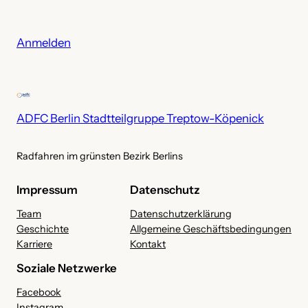
c
h
i
Anmelden
v
ADFC Berlin Stadtteilgruppe Treptow-Köpenick
Radfahren im grünsten Bezirk Berlins
Impressum
Datenschutz
Team
Datenschutzerklärung
Geschichte
Allgemeine Geschäftsbedingungen
Karriere
Kontakt
Soziale Netzwerke
Facebook
Instagram