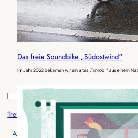
Das freie Soundbike „Südostwind“
Im Jahr 2022 bekamen wir ein altes „Trimobil“ aus einem Na
S
Suchen
u
Treffen und Termine
c
h
e
Abonnieren
n