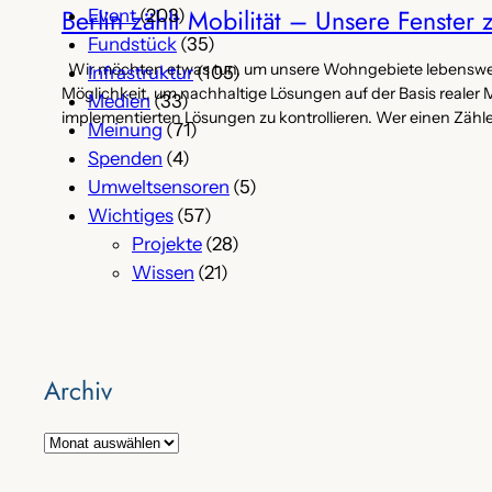
Berlin zählt Mobilität – Unsere Fenster
Event
(203)
Fundstück
(35)
Wir möchten etwas tun, um unsere Wohngebiete lebenswerte
Infrastruktur
(105)
Möglichkeit, um nachhaltige Lösungen auf der Basis realer 
Medien
(33)
implementierten Lösungen zu kontrollieren. Wer einen Zähle
Meinung
(71)
Spenden
(4)
Umweltsensoren
(5)
Wichtiges
(57)
Projekte
(28)
Wissen
(21)
Archiv
A
r