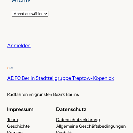
A
r
c
h
i
Anmelden
v
ADFC Berlin Stadtteilgruppe Treptow-Köpenick
Radfahren im grünsten Bezirk Berlins
Impressum
Datenschutz
Team
Datenschutzerklärung
Geschichte
Allgemeine Geschäftsbedingungen
Karriere
Kontakt