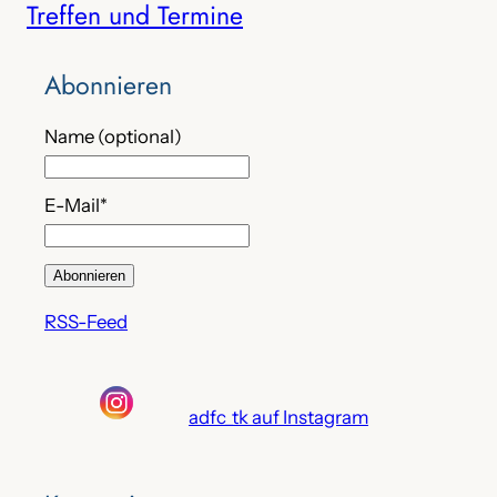
Treffen und Termine
c
h
e
Abonnieren
n
Name (optional)
E-Mail*
RSS-Feed
adfc_tk auf Instagram