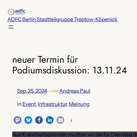
Zum
Inhalt
ADFC Berlin Stadtteilgruppe Treptow-Köpenick
springen
neuer Termin für
Podiumsdiskussion: 13.11.24
Sep. 25, 2024
—
Andreas Paul
von
in
Event
, 
Infrastruktur
, 
Meinung
Aus Krankheitsgründen mußten wir die für Dienstag d