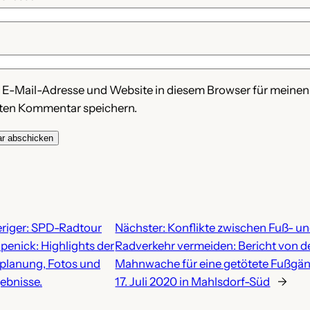
 E-Mail-Adresse und Website in diesem Browser für meinen
ten Kommentar speichern.
riger:
SPD-Radtour
Nächster:
Konflikte zwischen Fuß- u
penick: Highlights der
Radverkehr vermeiden: Bericht von d
planung, Fotos und
Mahnwache für eine getötete Fußgä
gebnisse.
17. Juli 2020 in Mahlsdorf-Süd
→