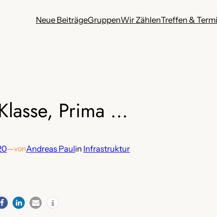
Neue Beiträge
Gruppen
Wir Zählen
Treffen & Term
 Klasse, Prima …
020
—
Andreas Paul
in
Infrastruktur
von