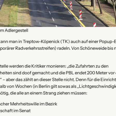
m Adlergestell
 kann man in Treptow-Köpenick (TK) auch auf einer Popup-
porärer Radverkehrsstreifen) radeln. Von Schöneweide bis 
telle werden die Kritiker monieren: „die Zufahrten zu den
eiten sind doof gemacht und die PBL endet 200 Meter vor
– aber das zählt an dieser Stelle nicht. Denn für die Einrich
lb von Wochen (in Berlin gilt sowas als „Lichtgeschwindigke
ötig, die alle an einem Strang ziehen müssen:
ischer Mehrheitswille im Bezirk
tschaft im Senat