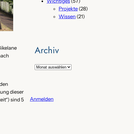
Wichtiges
(57)
Projekte
(28)
Wissen
(21)
Archiv
Bikelane
nach
A
r
c
 den
h
tung dieser
i
Anmelden
it“) sind 5
v