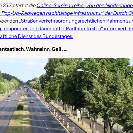
23.7. startet die
Online-Seminarreihe „Von den Niederlande
s Pop-Up-Radwegen nachhaltige Infrastruktur“ der Dutch C
 Über
den
„Straßenverkehrsordnungsrechtlichen Rahmen zu
temporärer und dauerhafter Radfahrstreifen“ informiert de
ftliche Dienst des Bundestages.
antastisch, Wahnsinn, Geil, …