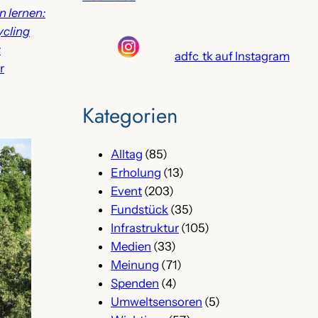
n lernen:
ycling
r
adfc_tk auf Instagram
r
Kategorien
Alltag
(85)
Erholung
(13)
Event
(203)
Fundstück
(35)
Infrastruktur
(105)
Medien
(33)
Meinung
(71)
Spenden
(4)
Umweltsensoren
(5)