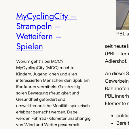
MyCyclingCity –
Strampeln –
Wetteifern –
PBL a
Spielen
seit heute
(PBL = tem
Adlershof.
Worum geht´s bei MCC?
MyCyclingCity (MCC) möchte
An dieser S
Kindern, Jugendlichen und allen
interessierten Menschen den Spaß am
Gewerbeinh
Radfahren vermitteln. Gleichzeitig
Bahnhöfen“ 
sollen Bewegungsfreudigkeit und
PBL innerha
Gesundheit gefördert und
Elemente n
umweltfreundliche Mobilität spielerisch
erlebbar gemacht werden. Dabei
polit
werden Fahrrad-Kilometer unabhängig
Berei
von Wind und Wetter gesammelt.