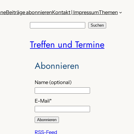
ine
Beiträge abonnieren
Kontakt | Impressum
Themen
S
Suchen
u
Treffen und Termine
c
h
e
Abonnieren
n
Name (optional)
E-Mail*
RSS-Feed