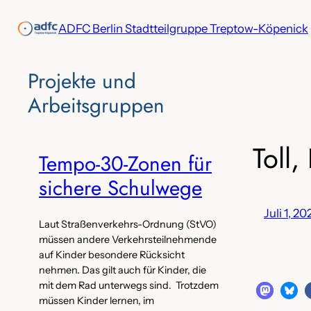
Zum
ADFC Berlin Stadtteilgruppe Treptow-Köpenick
Inhalt
springen
Projekte‌ und
Arbeitsgruppen
Toll,
Tempo-30-Zonen für
sichere Schulwege
Juli 1, 2
Laut Straßenverkehrs-Ordnung (StVO)
müssen andere Verkehrsteilnehmende
auf Kinder besondere Rücksicht
nehmen. Das gilt auch für Kinder, die
mit dem Rad unterwegs sind. Trotzdem
müssen Kinder lernen, im