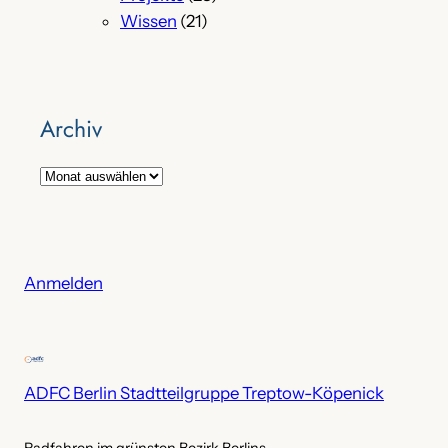
Wissen
(21)
Archiv
A
r
c
h
i
Anmelden
v
ADFC Berlin Stadtteilgruppe Treptow-Köpenick