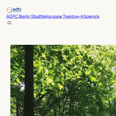
Zum
Inhalt
ADFC Berlin Stadtteilgruppe Treptow-Köpenick
springen