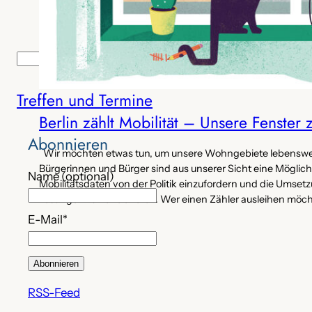
S
Suchen
u
Treffen und Termine
c
h
Berlin zählt Mobilität – Unsere Fenster
e
Abonnieren
n
Wir möchten etwas tun, um unsere Wohngebiete lebenswer
Bürgerinnen und Bürger sind aus unserer Sicht eine Möglich
Name (optional)
Mobilitätsdaten von der Politik einzufordern und die Umse
Lösungen zu kontrollieren. Wer einen Zähler ausleihen möch
E-Mail*
RSS-Feed