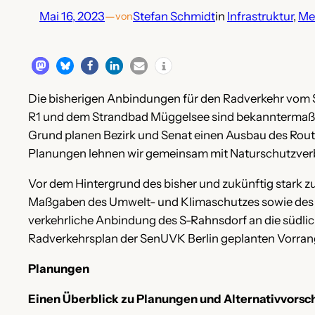
Mai 16, 2023
—
Stefan Schmidt
in
Infrastruktur
, 
Me
von
Die bisherigen Anbindungen für den Radverkehr vom 
R1 und dem Strandbad Müggelsee sind bekanntermaßen
Grund planen Bezirk und Senat einen Ausbau des Rout
Planungen lehnen wir gemeinsam mit Naturschutzverb
Vor dem Hintergrund des bisher und zukünftig star
Maßgaben des Umwelt- und Klimaschutzes sowie des Ber
verkehrliche Anbindung des S-Rahnsdorf an die südlic
Radverkehrsplan der SenUVK Berlin geplanten Vorran
Planungen
Einen Überblick zu Planungen und Alternativvorsc