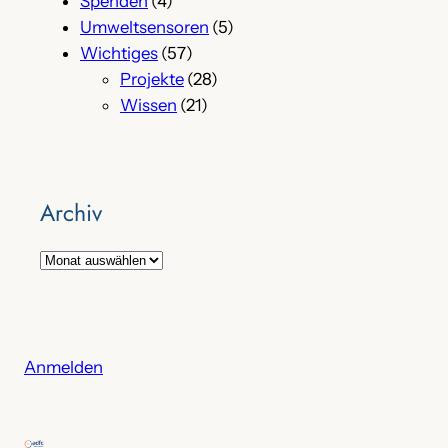
Spenden
(4)
Umweltsensoren
(5)
Wichtiges
(57)
Projekte
(28)
Wissen
(21)
Archiv
A
r
c
h
i
Anmelden
v