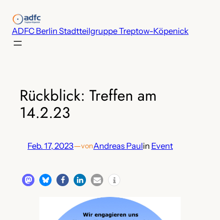
Zum
Inhalt
ADFC Berlin Stadtteilgruppe Treptow-Köpenick
springen
Rückblick: Treffen am
14.2.23
Feb. 17, 2023
—
Andreas Paul
in
Event
von