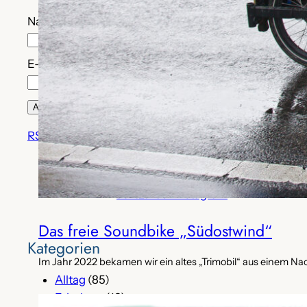
Name (optional)
E-Mail*
RSS-Feed
adfc_tk auf Instagram
Das freie Soundbike „Südostwind“
Kategorien
Im Jahr 2022 bekamen wir ein altes „Trimobil“ aus einem Na
Alltag
(85)
Erholung
(13)