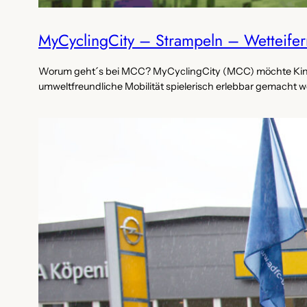
MyCyclingCity – Strampeln – Wetteifer
Worum geht´s bei MCC? MyCyclingCity (MCC) möchte Kinder
umweltfreundliche Mobilität spielerisch erlebbar gemacht