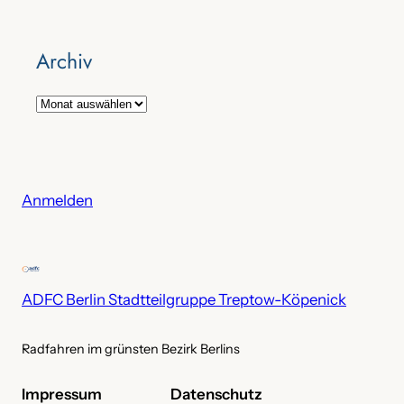
Archiv
A
r
c
h
i
Anmelden
v
ADFC Berlin Stadtteilgruppe Treptow-Köpenick
Radfahren im grünsten Bezirk Berlins
Impressum
Datenschutz