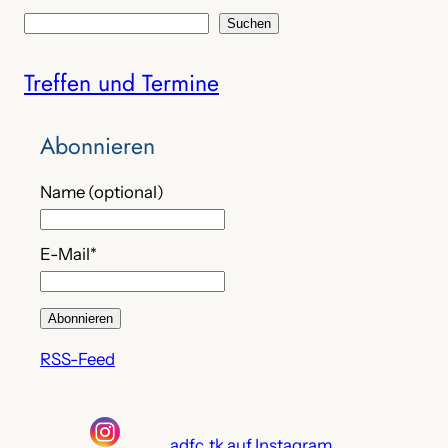
S
Suchen
u
Treffen und Termine
c
h
e
Abonnieren
n
Name (optional)
E-Mail*
RSS-Feed
adfc_tk auf Instagram