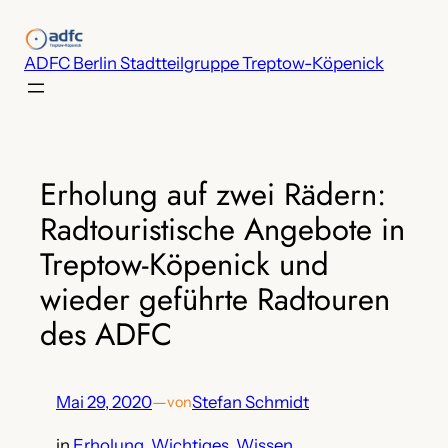
Zum
Inhalt
ADFC Berlin Stadtteilgruppe Treptow-Köpenick
springen
Erholung auf zwei Rädern:
Radtouristische Angebote in
Treptow-Köpenick und
wieder geführte Radtouren
des ADFC
Mai 29, 2020
—
Stefan Schmidt
von
in
Erholung
, 
Wichtiges
, 
Wissen