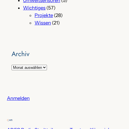
Umweltsensoren
(5)
Wichtiges
(57)
Projekte
(28)
Wissen
(21)
Archiv
A
r
c
h
i
Anmelden
v