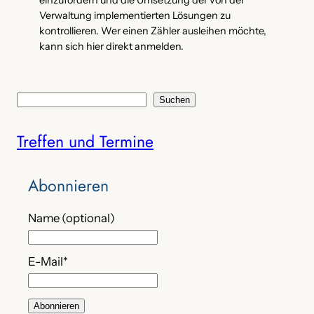
einzufordern und die Umsetzung der von der
Verwaltung implementierten Lösungen zu
kontrollieren. Wer einen Zähler ausleihen möchte,
kann sich hier direkt anmelden.
S
Suchen
u
Treffen und Termine
c
h
e
Abonnieren
n
Name (optional)
E-Mail*