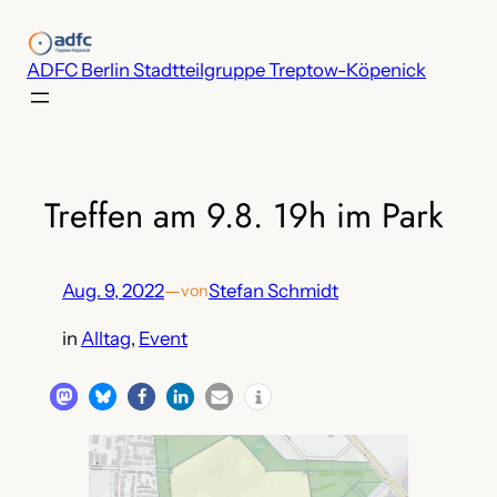
Zum
Inhalt
ADFC Berlin Stadtteilgruppe Treptow-Köpenick
springen
Treffen am 9.8. 19h im Park
Aug. 9, 2022
—
Stefan Schmidt
von
in
Alltag
, 
Event