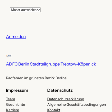
A
r
c
h
i
Anmelden
v
ADFC Berlin Stadtteilgruppe Treptow-Köpenick
Radfahren im grünsten Bezirk Berlins
Impressum
Datenschutz
Team
Datenschutzerklärung
Geschichte
Allgemeine Geschäftsbedingungen
Karriere
Kontakt