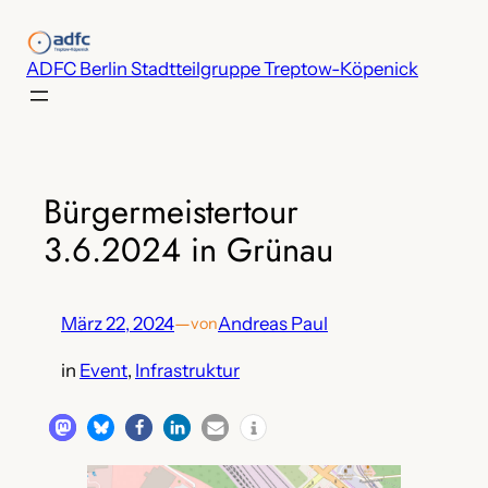
Zum
Inhalt
ADFC Berlin Stadtteilgruppe Treptow-Köpenick
springen
Bürgermeistertour
3.6.2024 in Grünau
März 22, 2024
—
Andreas Paul
von
in
Event
, 
Infrastruktur