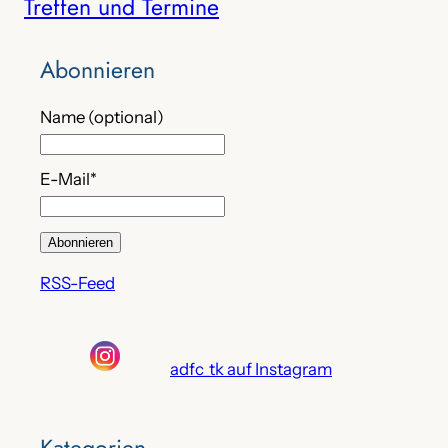
Treffen und Termine
c
h
e
Abonnieren
n
Name (optional)
E-Mail*
RSS-Feed
adfc_tk auf Instagram
Kategorien