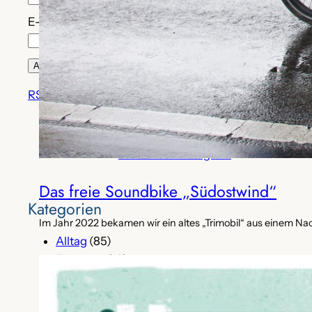
E-Mail*
RSS-Feed
adfc_tk auf Instagram
Das freie Soundbike „Südostwind“
Kategorien
Im Jahr 2022 bekamen wir ein altes „Trimobil“ aus einem Na
Alltag
(85)
Erholung
(13)
Event
(203)
Fundstück
(35)