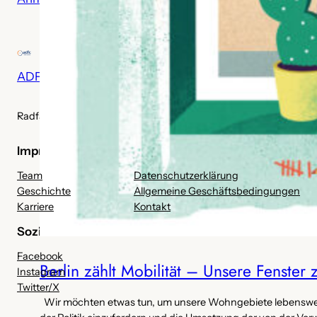
v
ADFC Berlin Stadtteilgruppe Treptow-Köpenick
Radfahren im grünsten Bezirk Berlins
Impressum
Datenschutz
Team
Datenschutzerklärung
Geschichte
Allgemeine Geschäftsbedingungen
Karriere
Kontakt
Soziale Netzwerke
Facebook
Berlin zählt Mobilität – Unsere Fenster
Instagram
Twitter/X
Wir möchten etwas tun, um unsere Wohngebiete lebenswerter