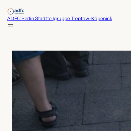
Zum
Inhalt
ADFC Berlin Stadtteilgruppe Treptow-Köpenick
springen