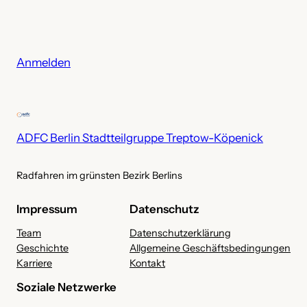
r
c
h
i
Anmelden
v
ADFC Berlin Stadtteilgruppe Treptow-Köpenick
Radfahren im grünsten Bezirk Berlins
Impressum
Datenschutz
Team
Datenschutzerklärung
Geschichte
Allgemeine Geschäftsbedingungen
Karriere
Kontakt
Soziale Netzwerke