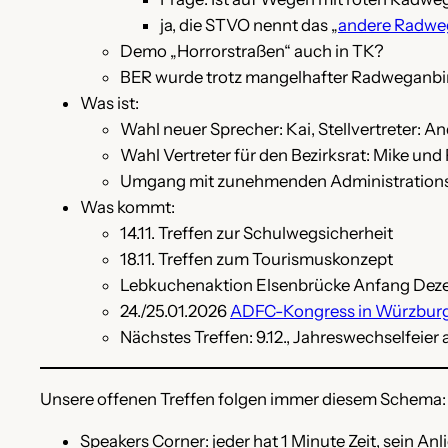
ja, die STVO nennt das „
andere Radwe
Demo „Horrorstraßen“ auch in TK?
BER wurde trotz mangelhafter Radweganbin
Was ist:
Wahl neuer Sprecher: Kai, Stellvertreter: A
Wahl Vertreter für den Bezirksrat: Mike und 
Umgang mit zunehmenden Administrations
Was kommt:
14.11. Treffen zur Schulwegsicherheit
18.11. Treffen zum Tourismuskonzept
Lebkuchenaktion Elsenbrücke Anfang Dez
24./25.01.2026
ADFC-Kongress in Würzburg
Nächstes Treffen: 9.12., Jahreswechselfeier a
Unsere offenen Treffen folgen immer diesem Schema:
Speakers Corner: jeder hat 1 Minute Zeit, sein An