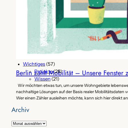
Erholung
(13)
Event
(203)
Fundstück
(35)
Infrastruktur
(105)
Medien
(33)
Meinung
(71)
Spenden
(4)
Umweltsensoren
(5)
Wichtiges
(57)
Berlin zählt Mobilität – Unsere Fenster
Projekte
(28)
Wissen
(21)
Wir möchten etwas tun, um unsere Wohngebiete lebenswerte
nachhaltige Lösungen auf der Basis realer Mobilitätsdaten 
Wer einen Zähler ausleihen möchte, kann sich hier direkt a
Archiv
A