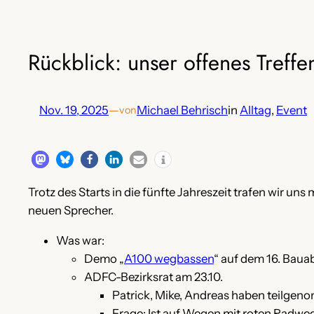
Rückblick: unser offenes Treff
Nov. 19, 2025
—
Michael Behrisch
in
Alltag
, 
Event
von
Trotz des Starts in die fünfte Jahreszeit trafen wir u
neuen Sprecher.
Was war:
Demo „
A100 wegbassen
“ auf dem 16. Bauab
ADFC-Bezirksrat am 23.10.
Patrick, Mike, Andreas haben teilge
Frage: Ist auf Wegen mit roten Radw