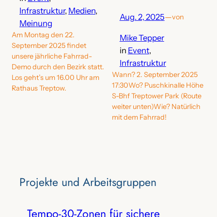
Infrastruktur
, 
Medien
, 
Aug. 2, 2025
—
von
Meinung
Am Montag den 22.
Mike Tepper
September 2025 findet
in
Event
, 
unsere jährliche Fahrrad-
Infrastruktur
Demo durch den Bezirk statt.
Wann? 2. September 2025
Los geht’s um 16.00 Uhr am
17:30Wo? Puschkinalle Höhe
Rathaus Treptow.
S-Bhf Treptower Park (Route
weiter unten)Wie? Natürlich
mit dem Fahrrad!
Projekte‌ und Arbeitsgruppen
Tempo-30-Zonen für sichere