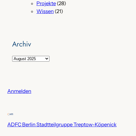
Projekte
(28)
Wissen
(21)
Archiv
A
r
c
h
i
Anmelden
v
ADFC Berlin Stadtteilgruppe Treptow-Köpenick