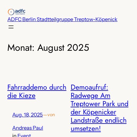
Zum
Inhalt
ADFC Berlin Stadtteilgruppe Treptow-Köpenick
springen
Monat:
August 2025
Fahrraddemo durch
Demoaufruf:
die Kieze
Radwege Am
Treptower Park und
der Köpenicker
Aug. 18, 2025
—
von
Landstraße endlich
umsetzen!
Andreas Paul
in
Event
, 