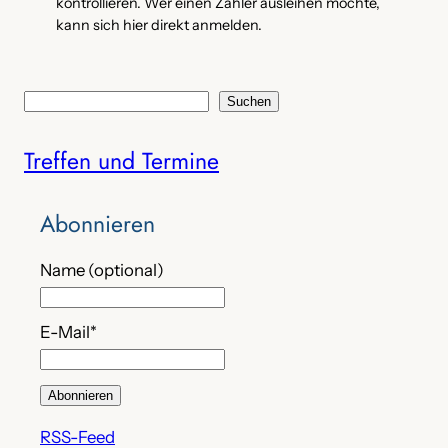
kontrollieren. Wer einen Zähler ausleihen möchte,
kann sich hier direkt anmelden.
S
Suchen
u
Treffen und Termine
c
h
e
Abonnieren
n
Name (optional)
E-Mail*
RSS-Feed