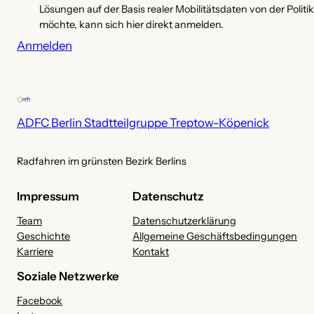
c
Lösungen auf der Basis realer Mobilitätsdaten von der Poli
h
möchte, kann sich hier direkt anmelden.
i
Anmelden
v
ADFC Berlin Stadtteilgruppe Treptow-Köpenick
Radfahren im grünsten Bezirk Berlins
Impressum
Datenschutz
Team
Datenschutzerklärung
Geschichte
Allgemeine Geschäftsbedingungen
Karriere
Kontakt
Soziale Netzwerke
Facebook