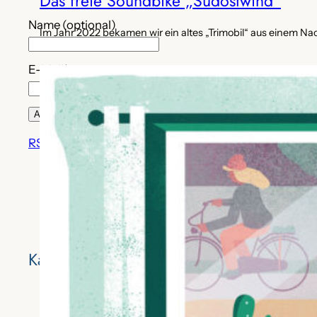
Das freie Soundbike „Südostwind“
Name (optional)
Im Jahr 2022 bekamen wir ein altes „Trimobil“ aus einem Na
E-Mail*
RSS-Feed
adfc_tk auf Instagram
Kategorien
Alltag
(85)
Erholung
(13)