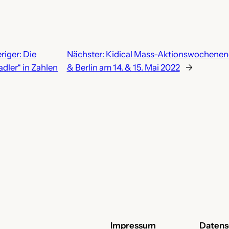
riger:
Die
Nächster:
Kidical Mass-Aktionswochenen
dler“ in Zahlen
& Berlin am 14. & 15. Mai 2022
→
Impressum
Datens