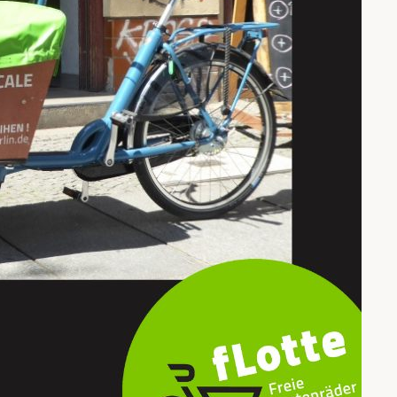
adfc_tk auf Instagram
Kategorien
Alltag
(85)
Erholung
(13)
Event
(203)
Fundstück
(35)
Infrastruktur
(105)
Medien
(33)
Meinung
(71)
Spenden
(4)
Umweltsensoren
(5)