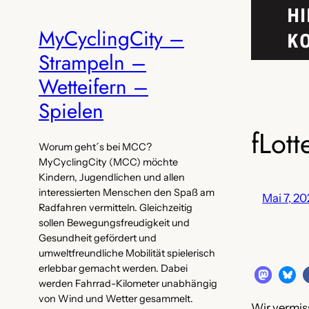
MyCyclingCity –
Strampeln –
Wetteifern –
Spielen
fLott
Worum geht´s bei MCC?
MyCyclingCity (MCC) möchte
Kindern, Jugendlichen und allen
interessierten Menschen den Spaß am
Mai 7, 20
Radfahren vermitteln. Gleichzeitig
sollen Bewegungsfreudigkeit und
Gesundheit gefördert und
umweltfreundliche Mobilität spielerisch
erlebbar gemacht werden. Dabei
werden Fahrrad-Kilometer unabhängig
von Wind und Wetter gesammelt.
Wir vermi