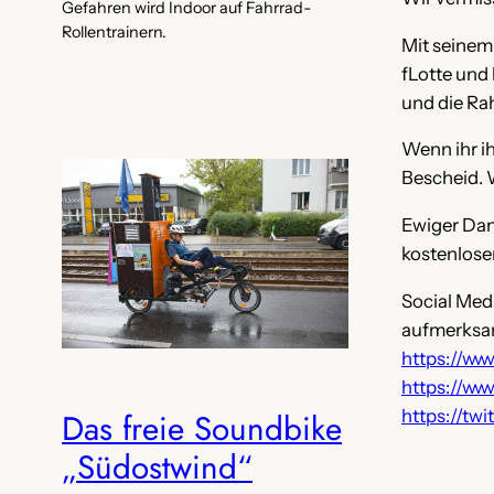
Gefahren wird Indoor auf Fahrrad-
Rollentrainern.
Mit seinem
fLotte und
und die R
Wenn ihr ih
Bescheid. W
Ewiger Dan
kostenlosen
Social Med
aufmerksa
https://ww
https://w
https://tw
Das freie Soundbike
„Südostwind“