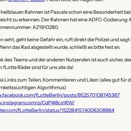
 hellblauen Rahmen ist Pascale schon eine Besonderheit bei 
 leicht zu erkennen. Der Rahmen hat eine ADFC-Codierung: 
ahmennummer: AZ1910280.
n seht, geht keine Gefahr ein, ruft direkt die Polizei und sagt
enn das Rad abgestellt wurde, schließt es bitte fest an.
k des Teams und der anderen Nutzenden ist euch sicher, de
 fLotte Räder sind für uns alle da!
ia Links zum Teilen, Kommentieren und Liken (alles gut für 
mkeitssüchtigen Algorithmus)
w.facebook.com/fLotteBerlin/posts/952570108745367
ww.instagram.com/p/CdP4I8cs1RW/
itter.com/fLotteBerlin/status/1522841574006308864