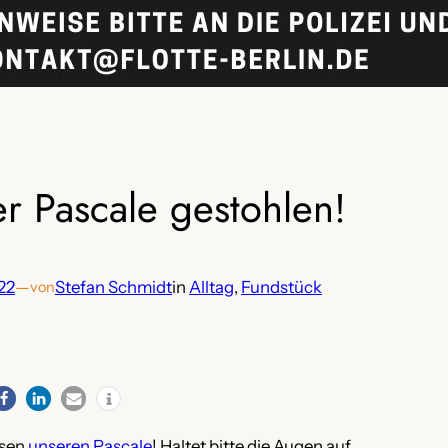
er Pascale gestohlen!
22
—
Stefan Schmidt
in
Alltag
, 
Fundstück
von
ssen
unseren Pascale
! Haltet bitte die Augen auf.