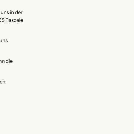
uns in der
RS Pascale
 uns
nn die
den