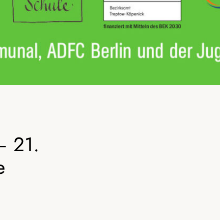
– 21.
e