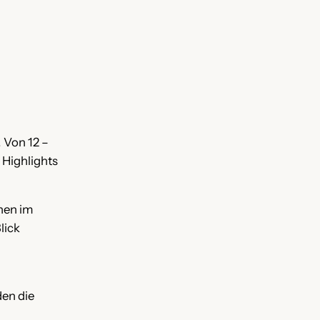
! Von 12 –
 Highlights
nen im
lick
den die