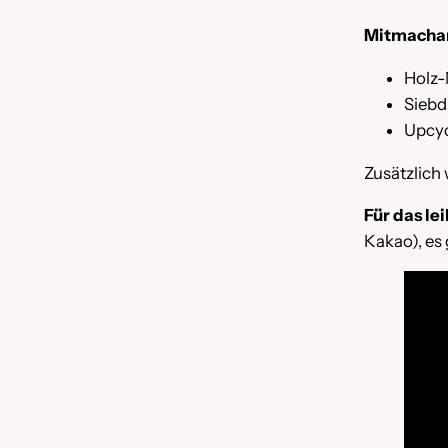
Mitmacha
Holz-
Siebd
Upcyc
Zusätzlich 
Für das le
Kakao), es