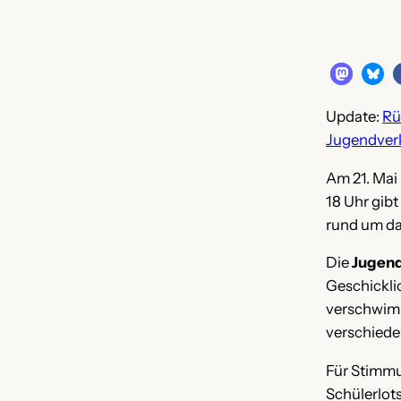
Update:
Rü
Jugendver
Am 21. Mai 
18 Uhr gibt
rund um das
Die
Jugend
Geschicklic
verschwimmt
verschiede
Für Stimmu
Schülerlots