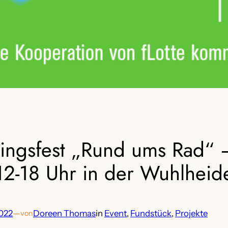
lingsfest „Rund ums Rad“ 
12-18 Uhr in der Wuhlheid
2022
—
Doreen Thomas
in
Event
, 
Fundstück
, 
Projekte
von