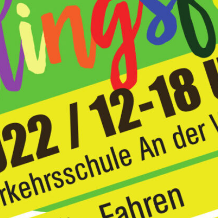
adfc_tk auf Instagram
Kategorien
Alltag
(85)
Erholung
(13)
Event
(203)
Fundstück
(35)
Infrastruktur
(105)
Medien
(33)
Meinung
(71)
Spenden
(4)
Umweltsensoren
(5)