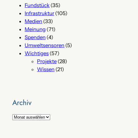
Fundstück
(35)
Infrastruktur
(105)
Medien
(33)
Meinung
(71)
Spenden
(4)
Umweltsensoren
(5)
Wichtiges
(57)
Projekte
(28)
Wissen
(21)
Archiv
A
r
c