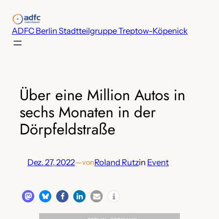
Zum
Inhalt
ADFC Berlin Stadtteilgruppe Treptow-Köpenick
springen
Über eine Million Autos in
sechs Monaten in der
Dörpfeldstraße
Dez. 27, 2022
—
Roland Rutz
in
Event
von