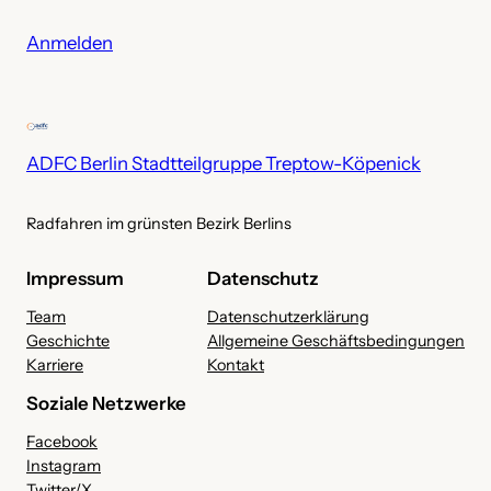
h
i
Anmelden
v
ADFC Berlin Stadtteilgruppe Treptow-Köpenick
Radfahren im grünsten Bezirk Berlins
Impressum
Datenschutz
Team
Datenschutzerklärung
Geschichte
Allgemeine Geschäftsbedingungen
Karriere
Kontakt
Soziale Netzwerke
Facebook
Instagram
Twitter/X